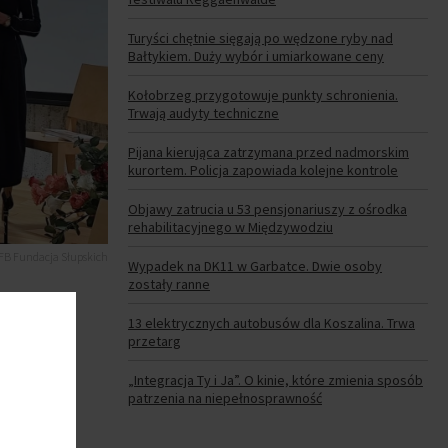
Turyści chętnie sięgają po wędzone ryby nad
Bałtykiem. Duży wybór i umiarkowane ceny
Kołobrzeg przygotowuje punkty schronienia.
Trwają audyty techniczne
Pijana kierująca zatrzymana przed nadmorskim
kurortem. Policja zapowiada kolejne kontrole
Objawy zatrucia u 53 pensjonariuszy z ośrodka
rehabilitacyjnego w Międzywodziu
 FB Fundacja Słupskich
Wypadek na DK11 w Garbatce. Dwie osoby
zostały ranne
rka
13 elektrycznych autobusów dla Koszalina. Trwa
przetarg
mów
„Integracja Ty i Ja”. O kinie, które zmienia sposób
patrzenia na niepełnosprawność