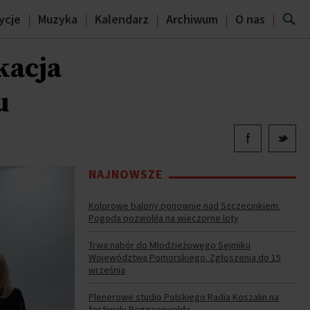
ycje
Muzyka
Kalendarz
Archiwum
O nas
kacja
u
NAJNOWSZE
Kolorowe balony ponownie nad Szczecinkiem.
Pogoda pozwoliła na wieczorne loty
Trwa nabór do Młodzieżowego Sejmiku
Województwa Pomorskiego. Zgłoszenia do 15
września
Plenerowe studio Polskiego Radia Koszalin na
festiwalu Reggaenwalde