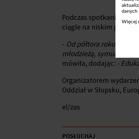
aktuali
danych
Podczas spotkania sędzi
Więcej 
ciągle na niskim poziom
-
Od półtora roku są lek
młodzieżą, symulacje roz
mówiła, dodając:
- Eduk
Organizatorem wydarzeni
Oddział w Słupsku, Europ
el/zas
POSŁUCHAJ