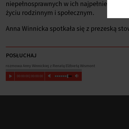
niepełnosprawnych w ich najpełniejszym 
życiu rodzinnym i społecznym.
Anna Winnicka spotkała się z prezeską st
POSŁUCHAJ
rozmowa Anny Winnickiej z Renatą Elżbietą Wismont
00
:
00
:
00
|
00
:
00
:
00