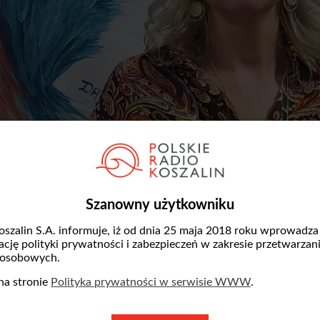
Szanowny użytkowniku
oszalin S.A. informuje, iż od dnia 25 maja 2018 roku wprowadza
zację polityki prywatności i zabezpieczeń w zakresie przetwarzan
fot
 osobowych.
na stronie
Polityka prywatności w serwisie WWW
.
sprawnych „Dajemy Im Radość” jest wspierani