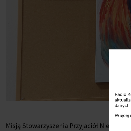
Radio K
aktuali
danych
Więcej 
Misją Stowarzyszenia Przyjaciół Niepełno