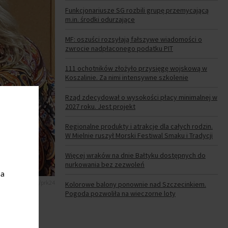
Funkcjonariusze SG rozbili grupę przemycającą
m.in. środki odurzające
MF: oszuści rozsyłają fałszywe wiadomości o
zwrocie nadpłaconego podatku PIT
111 ochotników złożyło przysięgę wojskową w
Koszalinie. Za nimi intensywne szkolenie
Rząd zdecydował o wysokości płacy minimalnej w
2027 roku. Jest projekt
Regionalne produkty i atrakcje dla całych rodzin.
W Mielnie ruszył Morski Festiwal Smaku i Tradycji
Więcej wraków na dnie Bałtyku dostępnych do
nurkowania bez zezwoleń
ia
. Anna Winnicka/prk24
Kolorowe balony ponownie nad Szczecinkiem.
Pogoda pozwoliła na wieczorne loty
e osób