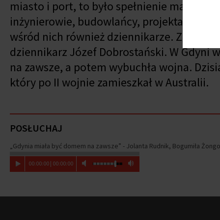
miasto i port, to było spełnienie marzeń wi
inżynierowie, budowlańcy, projektanci, robot
wśród nich również dziennikarze. Zakładan
dziennikarz Józef Dobrostański. W Gdyni 
na zawsze, a potem wybuchła wojna. Dzisia
który po II wojnie zamieszkał w Australii.
POSŁUCHAJ
„Gdynia miała być domem na zawsze” - Jolanta Rudnik, Bogumiła Żongo
00
:
00
:
00
|
00
:
00
:
00