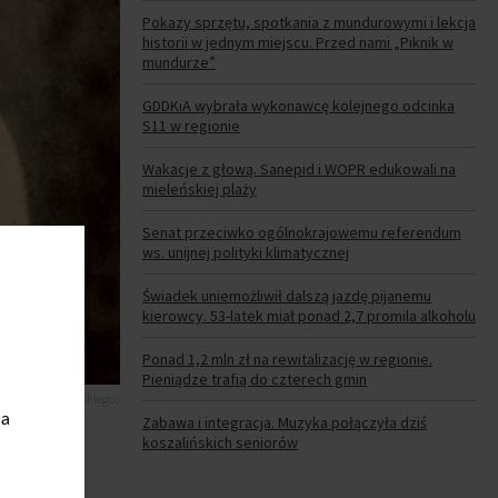
Pokazy sprzętu, spotkania z mundurowymi i lekcja
historii w jednym miejscu. Przed nami „Piknik w
mundurze”
GDDKiA wybrała wykonawcę kolejnego odcinka
S11 w regionie
Wakacje z głową. Sanepid i WOPR edukowali na
mieleńskiej plaży
Senat przeciwko ogólnokrajowemu referendum
ws. unijnej polityki klimatycznej
Świadek uniemożliwił dalszą jazdę pijanemu
kierowcy. 53-latek miał ponad 2,7 promila alkoholu
Ponad 1,2 mln zł na rewitalizację w regionie.
Pieniądze trafią do czterech gmin
eusza Dobrostańskiego)
ia
Zabawa i integracja. Muzyka połączyła dziś
koszalińskich seniorów
olskie