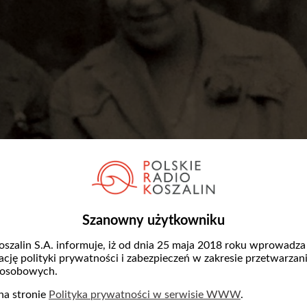
Szanowny użytkowniku
oszalin S.A. informuje, iż od dnia 25 maja 2018 roku wprowadza
Janina i Józef Dobrostańscy (fot. archiwum rodzinne Tad
zację polityki prywatności i zabezpieczeń w zakresie przetwarzan
 osobowych.
skrawku wybrzeża Bałtyku powstawało nowe p
na stronie
Polityka prywatności w serwisie WWW
.