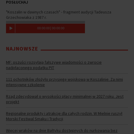
POSŁUCHAJ
"Koszalin w dawnych czasach" - fragment audycji Tadeusza
Grzechowiaka z 1987 r.
00
:
00
:
00
|
00
:
00
:
00
NAJNOWSZE
MF: oszuści rozsyłają fałszywe wiadomości o zwrocie
nadpłaconego podatku PIT
111 ochotników złożyło przysięgę wojskową w Koszalinie. Za nimi
intensywne szkolenie
Rząd zdecydował o wysokości płacy minimalnej w 2027 roku. Jest
projekt
Regionalne produkty i atrakcje dla całych rodzin. W Mielnie ruszył
Morski Festiwal Smaku i Tradycji
Więcej wraków na dnie Bałtyku dostępnych do nurkowania bez