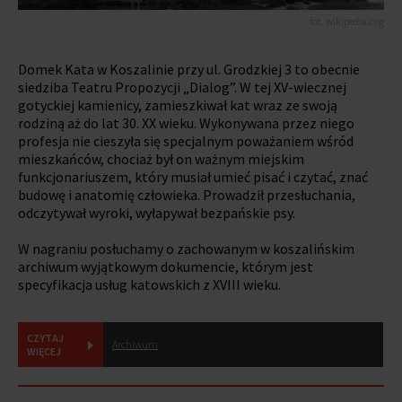
fot. wikipedia.org
Domek Kata w Koszalinie przy ul. Grodzkiej 3 to obecnie
siedziba Teatru Propozycji „Dialog”. W tej XV-wiecznej
gotyckiej kamienicy, zamieszkiwał kat wraz ze swoją
rodziną aż do lat 30. XX wieku. Wykonywana przez niego
profesja nie cieszyła się specjalnym poważaniem wśród
mieszkańców, chociaż był on ważnym miejskim
funkcjonariuszem, który musiał umieć pisać i czytać, znać
budowę i anatomię człowieka. Prowadził przesłuchania,
odczytywał wyroki, wyłapywał bezpańskie psy.
W nagraniu posłuchamy o zachowanym w koszalińskim
archiwum wyjątkowym dokumencie, którym jest
specyfikacja usług katowskich z XVIII wieku.
CZYTAJ
Archiwum
WIĘCEJ