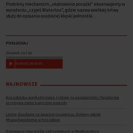
Podobny mechanizm „skalowania porażki” obserwujemy w
wyrażeniu „czyjeś Waterloo”, gdzie nazwa wielkiej bitwy
służy do opisania osobistej klęski jednostki.
POSŁUCHAJ
Słownik na Fali
00
:
00
:
00
|
00
:
00
:
00
NAJNOWSZE
Koszalińska wąskotorówka zyskuje na popularności. Pasażerów
przybywa mimo kapryśnej pogody
Letnie śniadanie na świeżym powietrzu. Kolejny piknik
#KupujŚwiadomie w Koszalinie
Dziewięciu migrantów zatrzymanych w Wielkopolsce