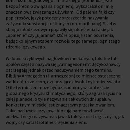
kontekstu pogodowego i militarnego (komenda „Pal!”
bezpośrednio związana z ogniem), wykształcił on linię
znaczeniową związaną z używkami. Od palenia fajki czy
papierosów, język potoczny przeszedł do nazywania
zażywania substancji roślinnych (np. marihuany). Stąd w
slangu młodzieżowym pojawiły się określenia takie jak
„upalenie” czy „ujaranie”, które opisują stan odurzenia,
będąc kolejnym etapem rozwoju tego samego, ognistego
rdzenia językowego.
W dobie krzykliwych nagłówków medialnych, lokalne fale
upałów często nazywa się „Armagedonem”. Językoznawcy
ostrzegają jednak przed nadużywaniem tego terminu.
Biblijny Armagedon (Harmegedon) to miejsce ostatecznej
walki dobra ze złem, oznaczające absolutny koniec świata.
O ile termin ten może być uzasadniony w kontekście
globalnego kryzysu klimatycznego, który zagraża życiu na
całej planecie, o tyle nazywanie tak dwóch dni upału w
konkretnym mieście jest znaczącym przeskalowaniem.
Takie nadużycia językowe blokują nam możliwość
adekwatnego nazywania zjawisk faktycznie tragicznych, jak
wojny czy katastrofalne trzęsienia ziemi.