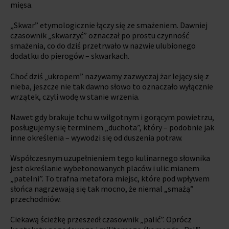
mięsa.
„Skwar” etymologicznie łączy się ze smażeniem. Dawniej
czasownik „skwarzyć” oznaczał po prostu czynność
smażenia, co do dziś przetrwało w nazwie ulubionego
dodatku do pierogów – skwarkach.
Choć dziś „ukropem” nazywamy zazwyczaj żar lejący się z
nieba, jeszcze nie tak dawno słowo to oznaczało wyłącznie
wrzątek, czyli wodę w stanie wrzenia.
Nawet gdy brakuje tchu w wilgotnym i gorącym powietrzu,
posługujemy się terminem „duchota”, który – podobnie jak
inne określenia – wywodzi się od duszenia potraw.
Współczesnym uzupełnieniem tego kulinarnego słownika
jest określanie wybetonowanych placów i ulic mianem
„patelni”. To trafna metafora miejsc, które pod wpływem
słońca nagrzewają się tak mocno, że niemal „smażą”
przechodniów.
Ciekawą ścieżkę przeszedł czasownik „palić”. Oprócz