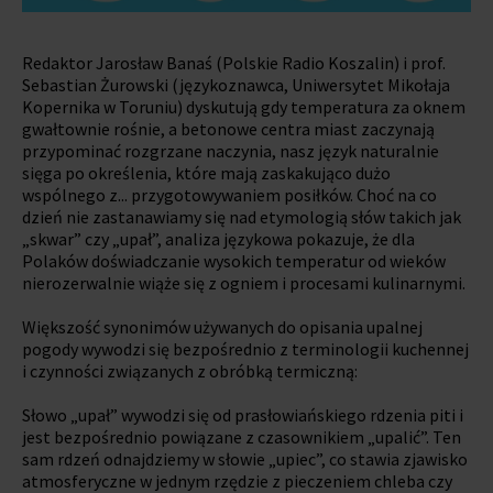
Redaktor Jarosław Banaś (Polskie Radio Koszalin) i prof.
Sebastian Żurowski (językoznawca, Uniwersytet Mikołaja
Kopernika w Toruniu) dyskutują gdy temperatura za oknem
gwałtownie rośnie, a betonowe centra miast zaczynają
przypominać rozgrzane naczynia, nasz język naturalnie
sięga po określenia, które mają zaskakująco dużo
wspólnego z... przygotowywaniem posiłków. Choć na co
dzień nie zastanawiamy się nad etymologią słów takich jak
„skwar” czy „upał”, analiza językowa pokazuje, że dla
Polaków doświadczanie wysokich temperatur od wieków
nierozerwalnie wiąże się z ogniem i procesami kulinarnymi.
Większość synonimów używanych do opisania upalnej
pogody wywodzi się bezpośrednio z terminologii kuchennej
i czynności związanych z obróbką termiczną:
Słowo „upał” wywodzi się od prasłowiańskiego rdzenia piti i
jest bezpośrednio powiązane z czasownikiem „upalić”. Ten
sam rdzeń odnajdziemy w słowie „upiec”, co stawia zjawisko
atmosferyczne w jednym rzędzie z pieczeniem chleba czy