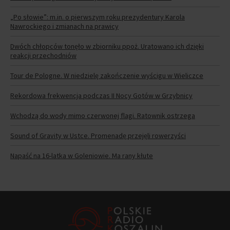
„Po słowie”: m.in. o pierwszym roku prezydentury Karola
Nawrockiego i zmianach na prawicy
Dwóch chłopców tonęło w zbiorniku ppoż. Uratowano ich dzięki
reakcji przechodniów
Tour de Pologne. W niedzielę zakończenie wyścigu w Wieliczce
Rekordowa frekwencja podczas II Nocy Gotów w Grzybnicy
Wchodzą do wody mimo czerwonej flagi. Ratownik ostrzega
Sound of Gravity w Ustce. Promenadę przejęli rowerzyści
Napaść na 16-latka w Goleniowie. Ma rany kłute