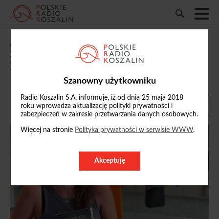
„Challenge” od dziś w Polskim Radiu
Koszalin. Autorka opowiedziała o
kulisach powstania książki
Szanowny użytkowniku
29/06/2026, 13:05
Radio Koszalin S.A. informuje, iż od dnia 25 maja 2018
roku wprowadza aktualizację polityki prywatności i
zabezpieczeń w zakresie przetwarzania danych osobowych.
Więcej na stronie
Polityka prywatności w serwisie WWW
.
Akceptuję