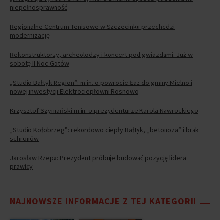
niepełnosprawność
Regionalne Centrum Tenisowe w Szczecinku przechodzi
modernizację
Rekonstruktorzy, archeolodzy i koncert pod gwiazdami. Już w
sobotę II Noc Gotów
„Studio Bałtyk Region”: m.in. o powrocie Łaz do gminy Mielno i
nowej inwestycji Elektrociepłowni Rosnowo
Krzysztof Szymański m.in. o prezydenturze Karola Nawrockiego
„Studio Kołobrzeg”: rekordowo ciepły Bałtyk, „betonoza” i brak
schronów
Jarosław Rzepa: Prezydent próbuje budować pozycję lidera
prawicy
NAJNOWSZE INFORMACJE Z TEJ KATEGORII