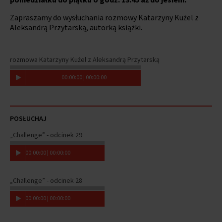
Zapraszamy do wysłuchania rozmowy Katarzyny Kużel z
Aleksandrą Przytarską, autorką książki.
rozmowa Katarzyny Kużel z Aleksandrą Przytarską
00
:
00
:
00
|
00
:
00
:
00
POSŁUCHAJ
„Challenge” - odcinek 29
00
:
00
:
00
|
00
:
00
:
00
„Challenge” - odcinek 28
00
:
00
:
00
|
00
:
00
:
00