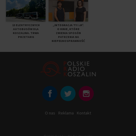
13 ELEKTRYCZNYCH
„INTEGRACJA TY I JA”.
AUTOBUSÓW DLA
O KINIE, KTÓRE
KOSZALINA. TRWA
ZMIENIA SPOSÓB
PRZETARG
PATRZENIA NA
NIEPEŁNOSPRAWNOŚĆ
O nas
Reklama
Kontakt