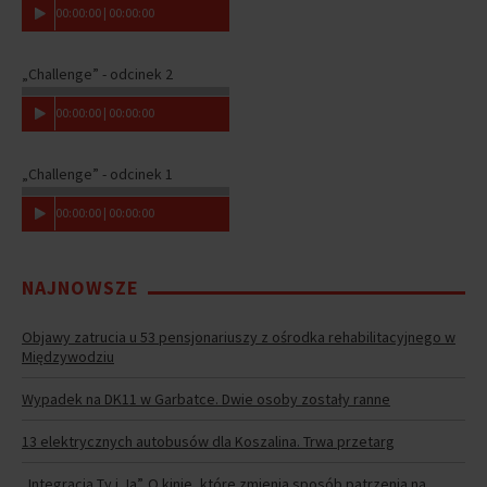
00
:
00
:
00
|
00
:
00
:
00
„Challenge” - odcinek 2
00
:
00
:
00
|
00
:
00
:
00
„Challenge” - odcinek 1
00
:
00
:
00
|
00
:
00
:
00
NAJNOWSZE
Objawy zatrucia u 53 pensjonariuszy z ośrodka rehabilitacyjnego w
Międzywodziu
Wypadek na DK11 w Garbatce. Dwie osoby zostały ranne
13 elektrycznych autobusów dla Koszalina. Trwa przetarg
„Integracja Ty i Ja”. O kinie, które zmienia sposób patrzenia na