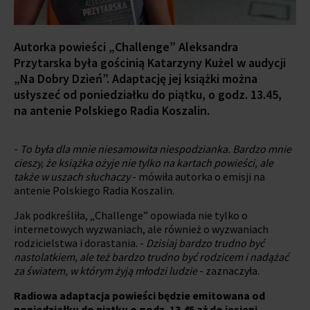
Autorka powieści „Challenge” Aleksandra
Przytarska była gościnią Katarzyny Kużel w audycji
„Na Dobry Dzień”. Adaptację jej książki można
usłyszeć od poniedziałku do piątku, o godz. 13.45,
na antenie Polskiego Radia Koszalin.
-
To była dla mnie niesamowita niespodzianka. Bardzo mnie
cieszy, że książka ożyje nie tylko na kartach powieści, ale
także w uszach słuchaczy
- mówiła autorka o emisji na
antenie Polskiego Radia Koszalin.
Jak podkreśliła, „Challenge” opowiada nie tylko o
internetowych wyzwaniach, ale również o wyzwaniach
rodzicielstwa i dorastania. -
Dzisiaj bardzo trudno być
nastolatkiem, ale też bardzo trudno być rodzicem i nadążać
za światem, w którym żyją młodzi ludzie
- zaznaczyła.
Radiowa adaptacja powieści będzie emitowana od
poniedziałku do piątku o godz. 13.45 aż do jesieni.