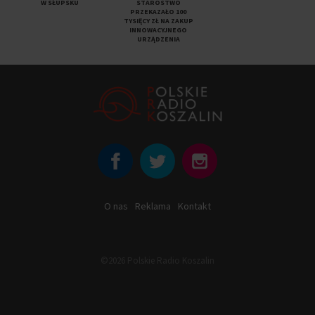
W SŁUPSKU
STAROSTWO
PRZEKAZAŁO 100
TYSIĘCY ZŁ NA ZAKUP
INNOWACYJNEGO
URZĄDZENIA
O nas
Reklama
Kontakt
©2026 Polskie Radio Koszalin