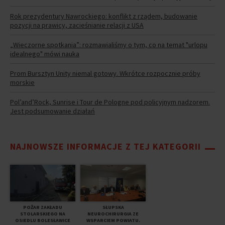
Rok prezydentury Nawrockiego: konflikt z rządem, budowanie
pozycji na prawicy, zacieśnianie relacji z USA
„Wieczorne spotkania”: rozmawialiśmy o tym, co na temat "urlopu
idealnego" mówi nauka
Prom Bursztyn Unity niemal gotowy. Wkrótce rozpocznie próby
morskie
Pol’and’Rock, Sunrise i Tour de Pologne pod policyjnym nadzorem.
Jest podsumowanie działań
NAJNOWSZE INFORMACJE Z TEJ KATEGORII
POŻAR ZAKŁADU
SŁUPSKA
STOLARSKIEGO NA
NEUROCHIRURGIA ZE
OSIEDLU BOLESŁAWICE
WSPARCIEM POWIATU.