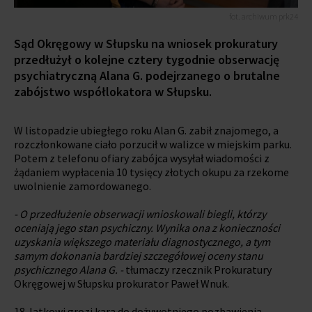
fot. archiwum prk24
Sąd Okręgowy w Słupsku na wniosek prokuratury
przedłużył o kolejne cztery tygodnie obserwację
psychiatryczną Alana G. podejrzanego o brutalne
zabójstwo współlokatora w Słupsku.
W listopadzie ubiegłego roku Alan G. zabił znajomego, a
rozczłonkowane ciało porzucił w walizce w miejskim parku.
Potem z telefonu ofiary zabójca wysyłał wiadomości z
żądaniem wypłacenia 10 tysięcy złotych okupu za rzekome
uwolnienie zamordowanego.
- O przedłużenie obserwacji wnioskowali biegli, którzy
oceniają jego stan psychiczny. Wynika ona z konieczności
uzyskania większego materiału diagnostycznego, a tym
samym dokonania bardziej szczegółowej oceny stanu
psychicznego Alana G. -
tłumaczy rzecznik Prokuratury
Okręgowej w Słupsku prokurator Paweł Wnuk.
18-latkowi grozi kara do dożywotniego pozbawienia