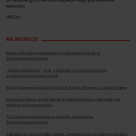
wolności.
IAR/zn
NAJNOWSZE
Nadal potrzebni wolontariusze Szlachetnej Paczki w
Zachodniopomorskiem
„Studio Kołobrzeg”: m.in. o zbliżających się koncertach i
wydarzeniach artystycznych
Akcja ratunkowa na plaży w Ustce. 8-letni chłopiec w ciężkim stanie
Kazimierz Kleina: Urząd Morski w Słupsku będzie odgrywał rolę
większą niż w przeszłości
71 interwencji strażaków w związku z burzami w
Zachodniopomorskiem
Zabrakło im sił na środku Jamna. Z pomocą ruszyli policyjni wodnicy