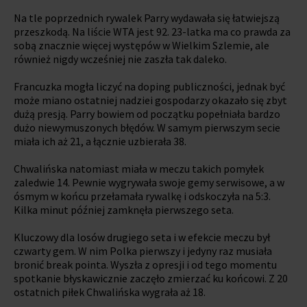
Na tle poprzednich rywalek Parry wydawała się łatwiejszą
przeszkodą. Na liście WTA jest 92. 23-latka ma co prawda za
sobą znacznie więcej występów w Wielkim Szlemie, ale
również nigdy wcześniej nie zaszła tak daleko.
Francuzka mogła liczyć na doping publiczności, jednak być
może miano ostatniej nadziei gospodarzy okazało się zbyt
dużą presją. Parry bowiem od początku popełniała bardzo
dużo niewymuszonych błędów. W samym pierwszym secie
miała ich aż 21, a łącznie uzbierała 38.
Chwalińska natomiast miała w meczu takich pomyłek
zaledwie 14. Pewnie wygrywała swoje gemy serwisowe, a w
ósmym w końcu przełamała rywalkę i odskoczyła na 5:3.
Kilka minut później zamknęła pierwszego seta.
Kluczowy dla losów drugiego seta i w efekcie meczu był
czwarty gem. W nim Polka pierwszy i jedyny raz musiała
bronić break pointa. Wyszła z opresji i od tego momentu
spotkanie błyskawicznie zaczęło zmierzać ku końcowi. Z 20
ostatnich piłek Chwalińska wygrała aż 18.