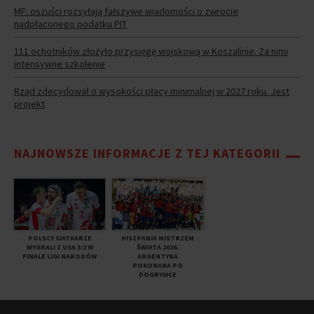
MF: oszuści rozsyłają fałszywe wiadomości o zwrocie
nadpłaconego podatku PIT
111 ochotników złożyło przysięgę wojskową w Koszalinie. Za nimi
intensywne szkolenie
Rząd zdecydował o wysokości płacy minimalnej w 2027 roku. Jest
projekt
NAJNOWSZE INFORMACJE Z TEJ KATEGORII
POLSCY SIATKARZE
HISZPANIA MISTRZEM
WYGRALI Z USA 3:2 W
ŚWIATA 2026.
FINALE LIGI NARODÓW
ARGENTYNA
POKONANA PO
DOGRYWCE