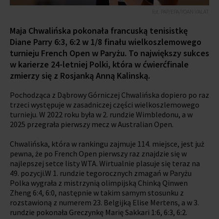
fot. PAP/EPA/YOAN VALAT
Maja Chwalińska pokonała francuską tenisistkę
Diane Parry 6:3, 6:2 w 1/8 finału wielkoszlemowego
turnieju French Open w Paryżu. To największy sukces
w karierze 24-letniej Polki, która w ćwierćfinale
zmierzy się z Rosjanką Anną Kalinską.
Pochodząca z Dąbrowy Górniczej Chwalińska dopiero po raz
trzeci występuje w zasadniczej części wielkoszlemowego
turnieju. W 2022 roku była w 2. rundzie Wimbledonu, a w
2025 przegrała pierwszy mecz w Australian Open.
Chwalińska, która w rankingu zajmuje 114. miejsce, jest już
pewna, że po French Open pierwszy raz znajdzie się w
najlepszej setce listy WTA. Wirtualnie plasuje się teraz na
49. pozycji.W 1. rundzie tegorocznych zmagań w Paryżu
Polka wygrała z mistrzynią olimpijską Chinką Qinwen
Zheng 6:4, 6:0, następnie w takim samym stosunku z
rozstawioną z numerem 23. Belgijką Elise Mertens, a w 3.
rundzie pokonała Greczynkę Marię Sakkari 1:6, 6:3, 6:2.