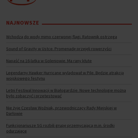
NAJNOWSZE
Wchodzą do wody mimo czerwonej flagi. Ratownik ostrzega
Sound of Gravity w Ustce. Promenadę przejęli rowerzyści
Napaść na 16-latka w Goleniowie. Ma rany kłute
Legendarny Hawker Hurricane wylądował w Pile. Będzie atrakcją
wojskowego festynu
Letni Festiwal Innowacji w Białogardzie. Nowe technologie można
było zobaczyć i przetestować
Nie żyje Czesław Woźniak, przewodniczący Rady Miejskiej w
Darłowie
Funkcjonariusze SG rozbili grupę przemycającą m.in. środki
odurzające