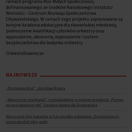
ramach programu Moc Małych Społeczności,
dofinansowanego ze środków Narodowego Instytutu
Wolności – Centrum Rozwoju Społeczeństwa
Obywatelskiego. W ramach tego projektu zaplanowane są
kolejne działania edukacyjne dla sławieńskiej młodzieży,
podnoszenie kwalifikacji członków orkiestry oraz
wyposażenie, akcesoria, wyposażenie i system
bezpieczeństwa dla budynku orkiestry.
OrkiestaSlawno/ar
NAJNOWSZE
„Rozmowa dnia”: Jarosław Rzepa
„Wieczorne spotkania”: rozmawialiśmy o nowym projekcie „Pomoc
na wyciągnięcie ręki” Fundacji Nauka dla Środowiska
Wieczorne loty balonów w Szczecinku odwołane. Organizatorzy:
przeszkodził silny wiatr