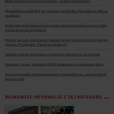
NASK ostrzega przed oszustwami „na bilet koncertowy”
Wygaśnięcie umów NFZ ze szpitalem w Miastku. Placówka w obliczu
upadłości
Znalezisko pod Świnoujściem może wskazywać miejsce spoczynku
trzech brytyjskich lotników
Pokazy sprzętu, spotkania z mundurowymi i lekcja historii w jednym
miejscu. Przed nami „Piknik w mundurze”
GDDKiA wybrała wykonawcę kolejnego odcinka S11 w regionie
Wakacje z głową. Sanepid i WOPR edukowali na mieleńskiej plaży
Senat przeciwko ogólnokrajowemu referendum ws. unijnej polityki
klimatycznej
NAJNOWSZE INFORMACJE Z TEJ KATEGORII