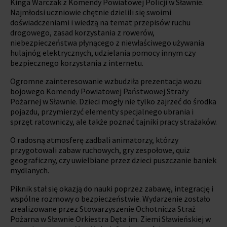
Kinga Warczak z Komendy Powiatowej Policji w Sławnie.
Najmłodsi uczniowie chętnie dzielili się swoimi
doświadczeniami i wiedzą na temat przepisów ruchu
drogowego, zasad korzystania z rowerów,
niebezpieczeństwa płynącego z niewłaściwego używania
hulajnóg elektrycznych, udzielania pomocy innym czy
bezpiecznego korzystania z internetu.
Ogromne zainteresowanie wzbudziła prezentacja wozu
bojowego Komendy Powiatowej Państwowej Straży
Pożarnej w Sławnie. Dzieci mogły nie tylko zajrzeć do środka
pojazdu, przymierzyć elementy specjalnego ubrania i
sprzęt ratowniczy, ale także poznać tajniki pracy strażaków.
O radosną atmosferę zadbali animatorzy, którzy
przygotowali zabaw ruchowych, gry zespołowe, quiz
geograficzny, czy uwielbiane przez dzieci puszczanie baniek
mydlanych.
Piknik stał się okazją do nauki poprzez zabawę, integrację i
wspólne rozmowy o bezpieczeństwie. Wydarzenie zostało
zrealizowane przez Stowarzyszenie Ochotnicza Straż
Pożarna w Sławnie Orkiestra Dęta im. Ziemi Sławieńskiej w