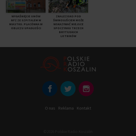
WYGAŚNIĘCIE UMÓW
ZNALEZISKO POD
NFZ ZE SZPITALEM W
ŚWINOUJŚCIEM MOŻE
MIASTKU. PLACÓWKA W
WSKAZYWAĆ MIEJSCE
OBLICZU UPADŁOŚCI
SPOCZYNKU TRZECH
BRYTYJSKICH
LOTNIKÓW
O nas
Reklama
Kontakt
©2026 Polskie Radio Koszalin