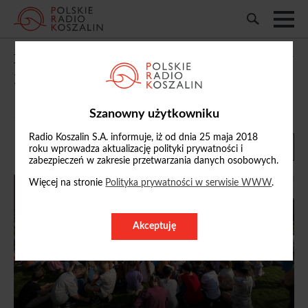
Bezpieczeństwo i zabawa, czyli wyjątkowy
piknik dla uczniów SP w Sławnie
[ZDJĘCIA]
Szanowny użytkowniku
12/09/2025, 17:59
Radio Koszalin S.A. informuje, iż od dnia 25 maja 2018
roku wprowadza aktualizację polityki prywatności i
zabezpieczeń w zakresie przetwarzania danych osobowych.
Więcej na stronie
Polityka prywatności w serwisie WWW
.
Akceptuję