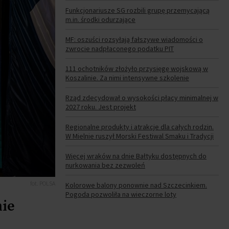
Funkcjonariusze SG rozbili grupę przemycającą
m.in. środki odurzające
MF: oszuści rozsyłają fałszywe wiadomości o
zwrocie nadpłaconego podatku PIT
111 ochotników złożyło przysięgę wojskową w
Koszalinie. Za nimi intensywne szkolenie
Rząd zdecydował o wysokości płacy minimalnej w
2027 roku. Jest projekt
Regionalne produkty i atrakcje dla całych rodzin.
W Mielnie ruszył Morski Festiwal Smaku i Tradycji
Więcej wraków na dnie Bałtyku dostępnych do
nurkowania bez zezwoleń
fot. POLSA
Kolorowe balony ponownie nad Szczecinkiem.
Pogoda pozwoliła na wieczorne loty
nie