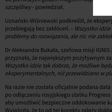
szczęśliwy
- powiedział.
Uznański-Wiśniewski podkreślił, że ekspe
przebiegają bez zakłóceń. -
Wszystko idzie
problemy do rozwiązania, ale nic nie zablo
Dr Aleksandra Bukała, szefowa misji IGNIS 
przyznała, że największym pozytywnym zask
Wszystko idzie tak dobrze, że możliwe będzi
eksperymentalnych, niż przewidziano w p
Na razie nie została oficjalnie podana dat
po odłączeniu rosyjskiego statku Progress 
aby umożliwić bezpieczne oddokowanie kap
Wyjaśniła, że to od tej korekty zależy dok