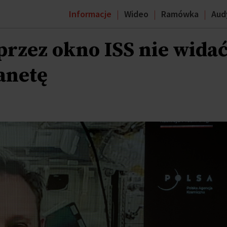
Informacje
Wideo
Ramówka
Aud
przez okno ISS nie wida
lanetę