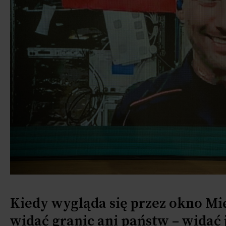
Kiedy wygląda się przez okno Mi
widać granic ani państw – widać 