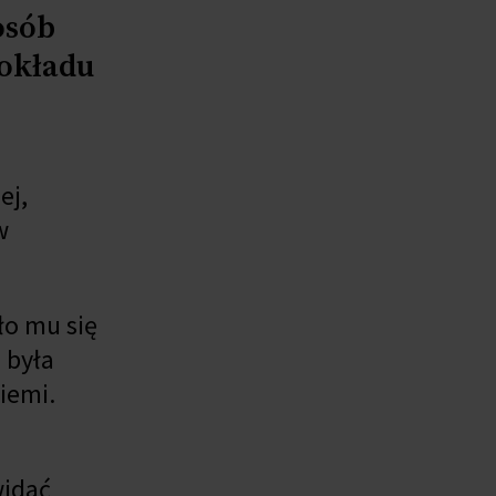
osób
pokładu
ej,
w
ło mu się
 była
iemi.
widać