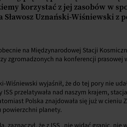
ziemy korzystać z jej zasobów w sp
a Sławosz Uznański-Wiśniewski z 
obecnie na Międzynarodowej Stacji Kosmiczn
rzy zgromadzonych na konferencji prasowej 
ki-Wiśniewski wyjaśnił, że do tej pory nie uda
 ISS przelatywała nad naszym krajem, stacja
tomiast Polska znajdowała się już w cieniu Z
u powierzchni planety.
 zaznaczył, że z ISS „nie widać granic, nie 