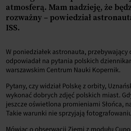
atmosferą. Mam nadzieję, że będ
rozważny – powiedział astronaut
ISS.
W poniedziałek astronauta, przebywający 
odpowiadał na pytania polskich dziennika
warszawskim Centrum Nauki Kopernik.
Pytany, czy widział Polskę z orbity, Uznańs
wykonać dobrych zdjęć polskich miast. Gdy
jeszcze oświetlona promieniami Słońca, na
Takie warunki nie sprzyjają fotografowani
Mówiąc o obserwacji Ziemi z modułu Cupola,