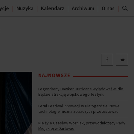
ycje
Muzyka
Kalendarz
Archiwum
O nas
ć
NAJNOWSZE
Legendarny Hawker Hurricane wylądował w Pile.
Będzie atrakcją wojskowego festynu
Letni Festiwal Innowacji w Białogardzie. Nowe
technologie można zobaczyć i przetestować
Nie żyje Czesław Woźniak, przewodniczący Rady
Miejskiej w Darłowie