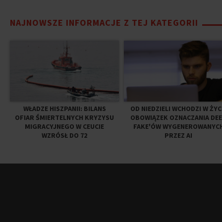
NAJNOWSZE INFORMACJE Z TEJ KATEGORII
WŁADZE HISZPANII: BILANS
OD NIEDZIELI WCHODZI W ŻYC
OFIAR ŚMIERTELNYCH KRYZYSU
OBOWIĄZEK OZNACZANIA DE
MIGRACYJNEGO W CEUCIE
FAKE'ÓW WYGENEROWANYC
WZRÓSŁ DO 72
PRZEZ AI