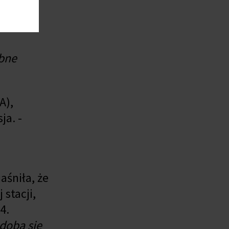
i
obne
A),
ja. -
aśniła, że
stacji,
4.
doba się