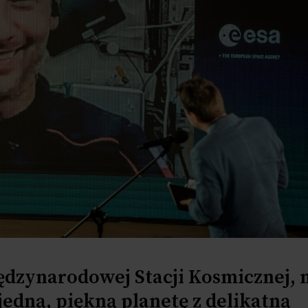
ędzynarodowej Stacji Kosmicznej, 
jedną, piękną planetę z delikatną