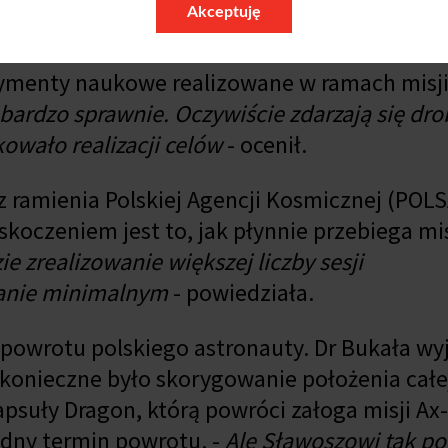
Akceptuję
rymenty naukowe realizowane w ramach misj
 bardzo sprawnie. Oczywiście zdarzają się dr
kowało realizacji celów
- ocenił.
z ramienia Polskiej Agencji Kosmicznej (POLS
oczeniem jest to, jak płynnie przebiega mis
e zrealizowanie większej liczby sesji
lanie minimalnym
- powiedziała.
a powrotu polskiego astronauty. Dr Bukała wyj
konieczne było skorygowanie położenia całej 
suły Dragon, którą powróci załoga misji Ax-
ładny termin powrotu. -
Ale Sławoszowi tak po