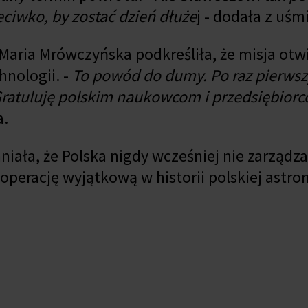
zeciwko, by zostać dzień dłuże
j - dodała z uś
Maria Mrówczyńska podkreśliła, że misja ot
hnologii. -
To powód do dumy. Po raz pierw
ratuluję polskim naukowcom i przedsiębiorc
a.
ła, że Polska nigdy wcześniej nie zarządza
operację wyjątkową w historii polskiej astro