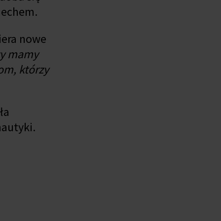
miechem.
wiera nowe
szy mamy
om, którzy
ła
nautyki.