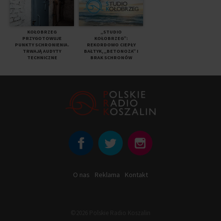
KOŁOBRZEG
„STUDIO
PRZYGOTOWUJE
KOŁOBRZEG”:
PUNKTY SCHRONIENIA.
REKORDOWO CIEPŁY
TRWAJĄ AUDYTY
BAŁTYK, „BETONOZA” I
TECHNICZNE
BRAK SCHRONÓW
O nas
Reklama
Kontakt
©2026 Polskie Radio Koszalin