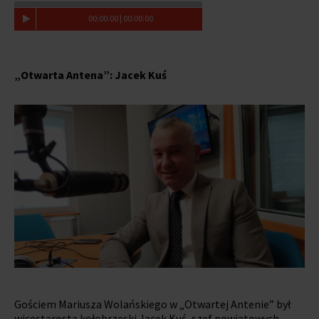
00
:
00
:
00
|
00
:
00
:
00
„Otwarta Antena”: Jacek Kuś
Gościem Mariusza Wolańskiego w „Otwartej Antenie” był
wicestarosta kołobrzeski Jacek Kuś, szef powiatowych