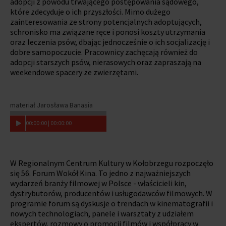
adopcji z powodu trwającego postępowania sądowego,
które zdecyduje o ich przyszłości. Mimo dużego
zainteresowania ze strony potencjalnych adoptujących,
schronisko ma związane ręce i ponosi koszty utrzymania
oraz leczenia psów, dbając jednocześnie o ich socjalizację i
dobre samopoczucie. Pracownicy zachęcają również do
adopcji starszych psów, nierasowych oraz zapraszają na
weekendowe spacery ze zwierzętami.
materiał Jarosława Banasia
00
:
00
:
00
|
00
:
00
:
00
W Regionalnym Centrum Kultury w Kołobrzegu rozpoczęło
się 56. Forum Wokół Kina. To jedno z najważniejszych
wydarzeń branży filmowej w Polsce - właścicieli kin,
dystrybutorów, producentów i usługodawców filmowych. W
programie forum są dyskusje o trendach w kinematografii i
nowych technologiach, panele i warsztaty z udziałem
ekspertów, rozmowy o promocji filmów i współpracy w