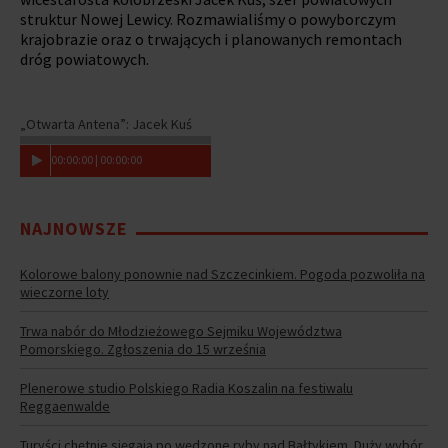
struktur Nowej Lewicy. Rozmawialiśmy o powyborczym
krajobrazie oraz o trwających i planowanych remontach
dróg powiatowych.
„Otwarta Antena”: Jacek Kuś
00
:
00
:
00
|
00
:
00
:
00
NAJNOWSZE
Kolorowe balony ponownie nad Szczecinkiem. Pogoda pozwoliła na
wieczorne loty
Trwa nabór do Młodzieżowego Sejmiku Województwa
Pomorskiego. Zgłoszenia do 15 września
Plenerowe studio Polskiego Radia Koszalin na festiwalu
Reggaenwalde
Turyści chętnie sięgają po wędzone ryby nad Bałtykiem. Duży wybór