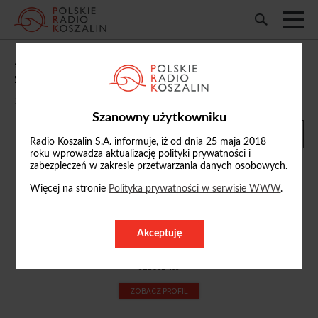
„Studio Kołobrzeg”: m.in. o sytuacji
zwierząt z kołobrzeskiego schroniska
10/06/2025, 09:47
Szanowny użytkowniku
Radio Koszalin S.A. informuje, iż od dnia 25 maja 2018
roku wprowadza aktualizację polityki prywatności i
zabezpieczeń w zakresie przetwarzania danych osobowych.
Więcej na stronie
Polityka prywatności w serwisie WWW
.
Jarosław Banaś
j.banas
Akceptuję
@radio.koszalin.pl
512 901 465
ZOBACZ PROFIL