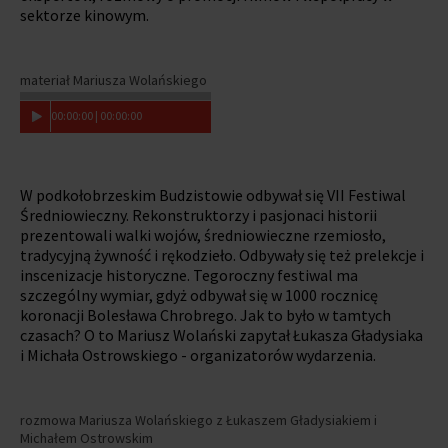
sektorze kinowym.
materiał Mariusza Wolańskiego
00
:
00
:
00
|
00
:
00
:
00
W podkołobrzeskim Budzistowie odbywał się VII Festiwal
Średniowieczny. Rekonstruktorzy i pasjonaci historii
prezentowali walki wojów, średniowieczne rzemiosło,
tradycyjną żywność i rękodzieło. Odbywały się też prelekcje i
inscenizacje historyczne. Tegoroczny festiwal ma
szczególny wymiar, gdyż odbywał się w 1000 rocznicę
koronacji Bolesława Chrobrego. Jak to było w tamtych
czasach? O to Mariusz Wolański zapytał Łukasza Gładysiaka
i Michała Ostrowskiego - organizatorów wydarzenia.
rozmowa Mariusza Wolańskiego z Łukaszem Gładysiakiem i
Michałem Ostrowskim