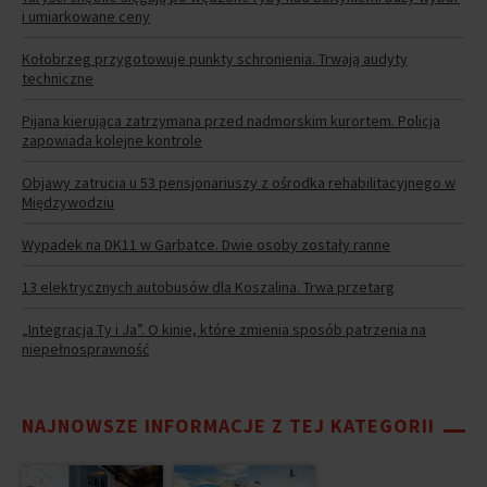
i umiarkowane ceny
Kołobrzeg przygotowuje punkty schronienia. Trwają audyty
techniczne
Pijana kierująca zatrzymana przed nadmorskim kurortem. Policja
zapowiada kolejne kontrole
Objawy zatrucia u 53 pensjonariuszy z ośrodka rehabilitacyjnego w
Międzywodziu
Wypadek na DK11 w Garbatce. Dwie osoby zostały ranne
13 elektrycznych autobusów dla Koszalina. Trwa przetarg
„Integracja Ty i Ja”. O kinie, które zmienia sposób patrzenia na
niepełnosprawność
NAJNOWSZE INFORMACJE Z TEJ KATEGORII