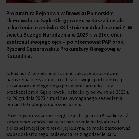
Prokuratura Rejonowa w Drawsku Pomorskim
skierowała do Sądu Okręgowego w Koszalinie akt
oskarżenia przeciwko 38-letniemu Arkadiuszowi Ż. W
święta Bożego Narodzenia w 2023 r. w Złocieńcu
zastrzelił swojego ojca – poinformował PAP prok.
Ryszard Gąsiorowski z Prokuratury Okręgowej w
Koszalinie.
Arkadiusz Ż. przed sądem stanie także pod zarzutami
naruszenia nietykalności cielesnej swojej partnerki i jej
kuzyna oraz nielegalnego posiadania amunicji. Jak
przekazał prok. Gąsiorowski, oskarżony od kwietnia 2023 r.
do 26 grudnia 2023 r. miał bez wymaganego zezwolenia
ponad 160 nabojów do różnej broni.
Prok. Gąsiorowski zastrzegł, że jeśli sąd uzna Arkadiusza Ż.
za winnego zabójstwa ojca i naruszenia nietykalności
cielesnej swojej partnerki i jej kuzyna, to może zastosować
wobec oskarżonego nadzwyczajne złagodzenie kary.