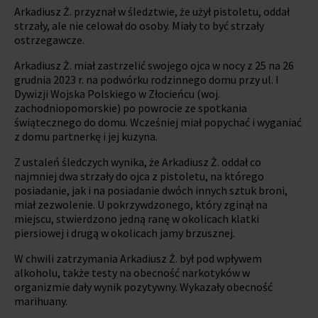
Arkadiusz Ż. przyznał w śledztwie, że użył pistoletu, oddał
strzały, ale nie celował do osoby. Miały to być strzały
ostrzegawcze.
Arkadiusz Ż. miał zastrzelić swojego ojca w nocy z 25 na 26
grudnia 2023 r. na podwórku rodzinnego domu przy ul. I
Dywizji Wojska Polskiego w Złocieńcu (woj.
zachodniopomorskie) po powrocie ze spotkania
świątecznego do domu. Wcześniej miał popychać i wyganiać
z domu partnerkę i jej kuzyna.
Z ustaleń śledczych wynika, że Arkadiusz Ż. oddał co
najmniej dwa strzały do ojca z pistoletu, na którego
posiadanie, jak i na posiadanie dwóch innych sztuk broni,
miał zezwolenie. U pokrzywdzonego, który zginął na
miejscu, stwierdzono jedną ranę w okolicach klatki
piersiowej i drugą w okolicach jamy brzusznej.
W chwili zatrzymania Arkadiusz Ż. był pod wpływem
alkoholu, także testy na obecność narkotyków w
organizmie dały wynik pozytywny. Wykazały obecność
marihuany.