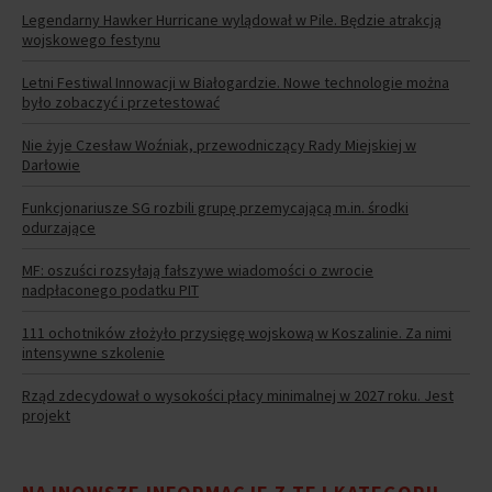
Legendarny Hawker Hurricane wylądował w Pile. Będzie atrakcją
wojskowego festynu
Letni Festiwal Innowacji w Białogardzie. Nowe technologie można
było zobaczyć i przetestować
Nie żyje Czesław Woźniak, przewodniczący Rady Miejskiej w
Darłowie
Funkcjonariusze SG rozbili grupę przemycającą m.in. środki
odurzające
MF: oszuści rozsyłają fałszywe wiadomości o zwrocie
nadpłaconego podatku PIT
111 ochotników złożyło przysięgę wojskową w Koszalinie. Za nimi
intensywne szkolenie
Rząd zdecydował o wysokości płacy minimalnej w 2027 roku. Jest
projekt