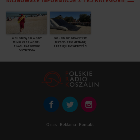
NAJNOWSZE INFORMACJE Z TEJ KATEGORII
WCHODZĄ DO WODY
SOUND OF GRAVITY W
MIMO CZERWONEJ
USTCE. PROMENADĘ
FLAGI. RATOWNIK
PRZEJĘLI ROWERZYŚCI
OSTRZEGA
O nas
Reklama
Kontakt