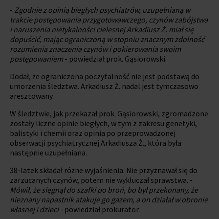
-
Zgodnie z opinią biegłych psychiatrów, uzupełnianą w
trakcie postępowania przygotowawczego, czynów zabójstwa
i naruszenia nietykalności cielesnej Arkadiusz Ż. miał się
dopuścić, mając ograniczoną w stopniu znacznym zdolność
rozumienia znaczenia czynów i pokierowania swoim
postępowaniem
- powiedział prok. Gąsiorowski.
Dodał, że ograniczona poczytalność nie jest podstawą do
umorzenia śledztwa. Arkadiusz Ż. nadal jest tymczasowo
aresztowany.
W śledztwie, jak przekazał prok. Gąsiorowski, zgromadzone
zostały liczne opinie biegłych, w tym z zakresu genetyki,
balistyki i chemii oraz opinia po przeprowadzonej
obserwacji psychiatrycznej Arkadiusza Ż., która była
następnie uzupełniana.
38-latek składał różne wyjaśnienia. Nie przyznawał się do
zarzucanych czynów, potem nie wykluczał sprawstwa. -
Mówił, że sięgnął do szafki po broń, bo był przekonany, że
nieznany napastnik atakuje go gazem, a on działał w obronie
własnej i dzieci
- powiedział prokurator.