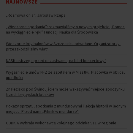
NAJNOWSZE
„Rozmowa dnia”: Jarosław Rzepa
„Wieczorne spotkania”: rozmawialiśmy o nowym projekcie „Pomoc
na wyciągnięcie ręki” Fundacji Nauka dla Środowiska
Wieczorne loty balonów w Szczecinku odwołane. Organizatorzy:
przeszkodził silny wiatr
NASK ostrzega przed oszustwami „na bilet koncertowy”
Wygaśnięcie umów NFZ ze szpitalem w Miastku. Placówka w obliczu
upadłości
Znalezisko pod Świnoujściem może wskazywać miejsce spoczynku
trzech brytyjskich lotników
Pokazy sprzętu, spotkania z mundurowymi i lekcja historii w jednym
miejscu. Przed nami „Piknik w mundurze”
GDDKiA wybrała wykonawcę kolejnego odcinka S11 w regionie