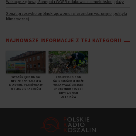
Wakacje z głową. Sanepid i WOPR edukowali na mieleńskiej plaży
Senat przeciwko ogólnokrajowemu referendum ws. unijnej polityki
klimatycznej
NAJNOWSZE INFORMACJE Z TEJ KATEGORII
WYGAŚNIĘCIE UMÓW
ZNALEZISKO POD
NFZ ZE SZPITALEM W
ŚWINOUJŚCIEM MOŻE
MIASTKU. PLACÓWKA W
WSKAZYWAĆ MIEJSCE
OBLICZU UPADŁOŚCI
SPOCZYNKU TRZECH
BRYTYJSKICH
LOTNIKÓW