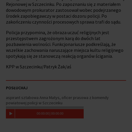
Rejonowej w Szczecinku. Po zapoznaniu się z materiałem
dowodowym prokurator zastosował wobec podejrzanego
środek zapobiegawczy w postaci dozoru policji. Po
zakończeniu czynności procesowych sprawa trafi do sądu.
Policja przypomina, że obraza uczuć religijnych jest
przestępstwem zagrożonym karą do dwóch lat
pozbawienia wolności. Funkcjonariusze podkreślają, że
wszelkie zachowania naruszające miejsca kultu religijnego
spotykają się ze stanowczą reakcją organów ścigania.
KPP w Szczecinku/Patryk Żak/aś
POSŁUCHAJ
aspirant sztabowa Anna Matys, oficer prasowa z komendy
powiatowej policji w Szczecinku
00
:
00
:
00
|
00
:
00
:
00