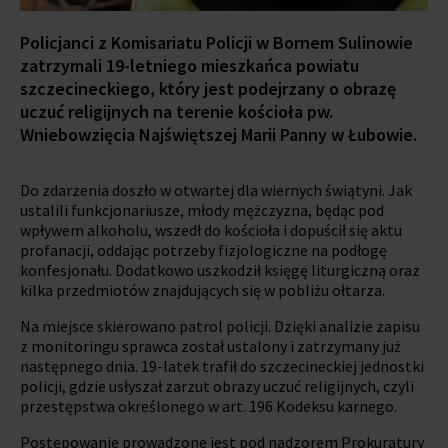
Policjanci z Komisariatu Policji w Bornem Sulinowie
zatrzymali 19-letniego mieszkańca powiatu
szczecineckiego, który jest podejrzany o obrazę
uczuć religijnych na terenie kościoła pw.
Wniebowzięcia Najświętszej Marii Panny w Łubowie.
Do zdarzenia doszło w otwartej dla wiernych świątyni. Jak
ustalili funkcjonariusze, młody mężczyzna, będąc pod
wpływem alkoholu, wszedł do kościoła i dopuścił się aktu
profanacji, oddając potrzeby fizjologiczne na podłogę
konfesjonału. Dodatkowo uszkodził księgę liturgiczną oraz
kilka przedmiotów znajdujących się w pobliżu ołtarza.
Na miejsce skierowano patrol policji. Dzięki analizie zapisu
z monitoringu sprawca został ustalony i zatrzymany już
następnego dnia. 19-latek trafił do szczecineckiej jednostki
policji, gdzie usłyszał zarzut obrazy uczuć religijnych, czyli
przestępstwa określonego w art. 196 Kodeksu karnego.
Postępowanie prowadzone jest pod nadzorem Prokuratury