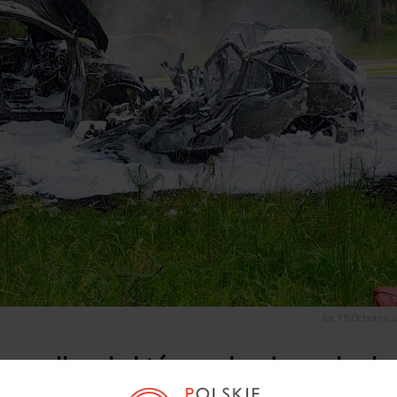
fot. FB Ochotnicz
wypadku, do którego doszło na drodz
złuchowskim.