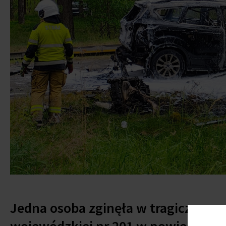
Jedna osoba zginęła w tragicznym 
wojewódzkiej nr 201 w powiecie c