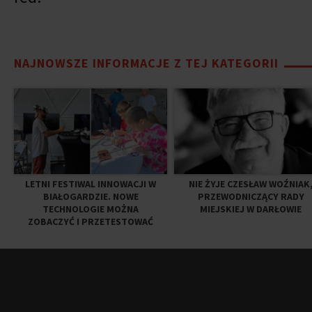
NAJNOWSZE INFORMACJE Z TEJ KATEGORII
LETNI FESTIWAL INNOWACJI W
NIE ŻYJE CZESŁAW WOŹNIAK
BIAŁOGARDZIE. NOWE
PRZEWODNICZĄCY RADY
TECHNOLOGIE MOŻNA
MIEJSKIEJ W DARŁOWIE
ZOBACZYĆ I PRZETESTOWAĆ