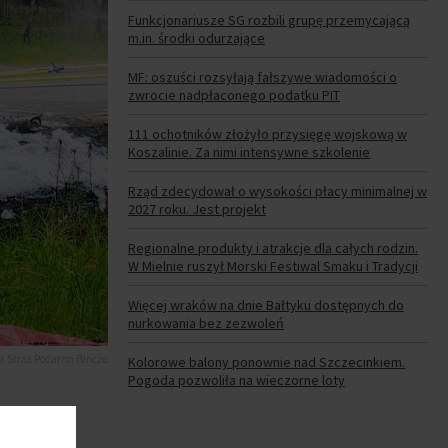
Funkcjonariusze SG rozbili grupę przemycającą
m.in. środki odurzające
MF: oszuści rozsyłają fałszywe wiadomości o
zwrocie nadpłaconego podatku PIT
111 ochotników złożyło przysięgę wojskową w
Koszalinie. Za nimi intensywne szkolenie
Rząd zdecydował o wysokości płacy minimalnej w
2027 roku. Jest projekt
Regionalne produkty i atrakcje dla całych rodzin.
W Mielnie ruszył Morski Festiwal Smaku i Tradycji
Więcej wraków na dnie Bałtyku dostępnych do
nurkowania bez zezwoleń
a Straż Pożarna Bińcze
Kolorowe balony ponownie nad Szczecinkiem.
Pogoda pozwoliła na wieczorne loty
e