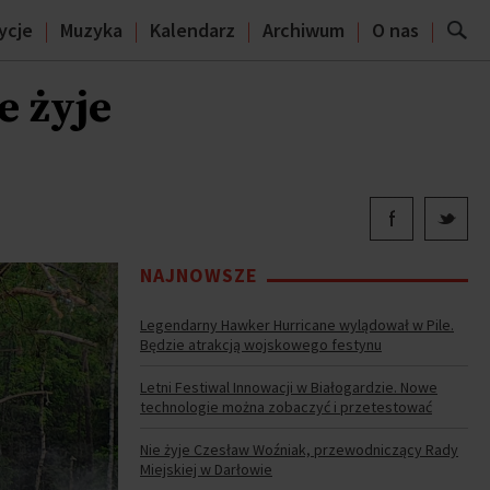
ycje
Muzyka
Kalendarz
Archiwum
O nas
e żyje
NAJNOWSZE
Legendarny Hawker Hurricane wylądował w Pile.
Będzie atrakcją wojskowego festynu
Letni Festiwal Innowacji w Białogardzie. Nowe
technologie można zobaczyć i przetestować
Nie żyje Czesław Woźniak, przewodniczący Rady
Miejskiej w Darłowie