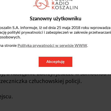
Szanowny użytkowniku
wdą Wielką a Czarnem.
oszalin S.A. informuje, iż od dnia 25 maja 2018 roku wprowadza
zację polityki prywatności i zabezpieczeń w zakresie przetwarzan
ierująca samochodem marki Nissan, jadąc od 
 osobowych.
zedzania. Kobieta nie zdołała jednak bezpi
na stronie
Polityka prywatności w serwisie WWW
.
z nadjeżdżającym z przeciwka samochodem ci
Akceptuję
ny, a następnie uderzył jeszcze w samochód 
zeczniczka człuchowskiej policji.
jscu.